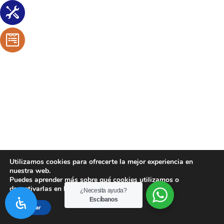
Utilizamos cookies para ofrecerte la mejor experiencia en
nuestra web.
Puedes aprender más sobre qué cookies utilizamos o
desactivarlas en los
ajustes
.
¿Necesita ayuda?
Escíbanos
Aceptar