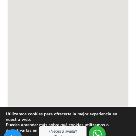
Utilizamos cookies para ofrecerte la mejor experiencia en
nuestra web.
Política de privacidad
Puedes aprender más sobre qué cookies utilizamos o
desactivarlas en los
ajustes
.
¿Necesita ayuda?
All rights reserved 2023| Powered by
NETLOGYC